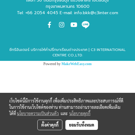
เลขที่ 36 ถนนกรุงธนบุรี แขวงสำเหร่ เขตธนบุรี
กรุงเทพมหานคร 10600
Tel: +66 2054 4045 E-mail: info.bkk@c3inter.com
ซีทรีอินเตอร์ บริการให้คำปรึกษาเรียนต่างประเทศ | C3 INTERNATIONAL
CENTRE CO.,LTD.
Powered by
MakeWebEasy.com
เว็บไซต์นี้มีการใช้งานคุกกี้ เพื่อเพิ่มประสิทธิภาพและประสบการณ์ที่ดี
ในการใช้งานเว็บไซต์ของท่าน ท่านสามารถอ่านรายละเอียดเพิ่มเติม
ได้ที่
นโยบายความเป็นส่วนตัว
และ
นโยบายคุกกี้
ตั้งค่าคุกกี้
ยอมรับทั้งหมด