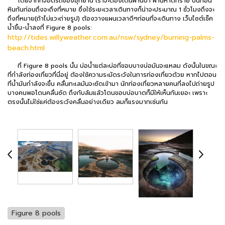
โดยจากที่จอดรถของอุทยาน เราจะต้องเดินผ่านป่า ผ่านหาดทราย ปีนก้อน
หินกันก่อนถึงจะถึงที่หมาย ซึ่งใช้ระยะเวลาเดินทางก็น่าจะประมาณ 1 ชั่วโมงถึงจะ
ถึงที่หมาย(ถ้าไม่แวะถ่ายรูป) ต้องวางแผนเวลาดีๆก่อนที่จะเดินทาง เว็บไซต์เช็ค
น้ำขึ้น-น้ำลงที่ Figure 8 pools:
http://tides.willyweather.com.au/nsw/sydney/burning-palms-
beach.html
ที่ Figure 8 pools นั้น บ่อน้ำแต่ละบ่อที่ขอบบางบ่อมันจะแหลม ดังนั้นในขณะ
ที่กำลังท่องเที่ยวที่นี่อยู่ ต้องใช้ความระมัดระวังในการท่องเที่ยวด้วย หากไปตอน
ที่น้ำมันกำลังจะขึ้น คลื่นทะเลมันจะซัดเข้ามา นักท่องเที่ยวหลายคนที่ลงไปถ่ายรูป
บางคนพอโดนคลื่นซัด ถึงกับล้มแล้วโดนขอบบ่อบาดก็มีให้เห็นกันเยอะ เพราะ
ตรงนั้นไม่ใช่แค่ต้องระวังคลื่นอย่างเดียว ลมก็แรงมากเช่นกัน
Figure 8 pools